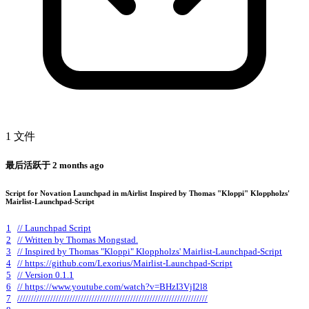
1 文件
最后活跃于
2 months ago
Script for Novation Launchpad in mAirlist Inspired by Thomas "Kloppi" Kloppholzs'
Mairlist-Launchpad-Script
1
// Launchpad Script
2
// Written by Thomas Mongstad.
3
// Inspired by Thomas "Kloppi" Kloppholzs' Mairlist-Launchpad-Script
4
// https://github.com/Lexorius/Mairlist-Launchpad-Script
5
// Version 0.1.1
6
// https://www.youtube.com/watch?v=BHzI3VjI2l8
7
/////////////////////////////////////////////////////////////////////