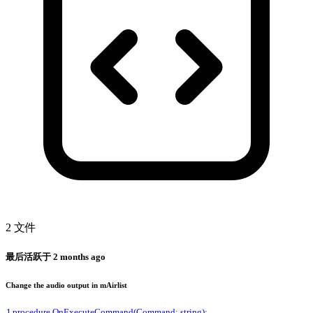
2 文件
最后活跃于
2 months ago
Change the audio output in mAirlist
1
procedure OnExecuteCommand(Command: string);