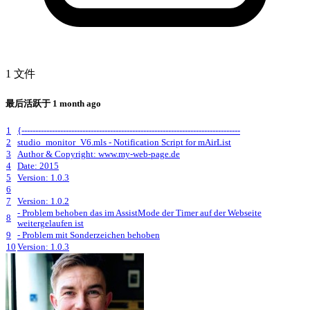
1 文件
最后活跃于
1 month ago
1
{-------------------------------------------------------------------------------
2
studio_monitor_V6.mls - Notification Script for mAirList
3
Author & Copyright: www.my-web-page.de
4
Date: 2015
5
Version: 1.0.3
6
7
Version: 1.0.2
- Problem behoben das im AssistMode der Timer auf der Webseite
8
weitergelaufen ist
9
- Problem mit Sonderzeichen behoben
10
Version: 1.0.3