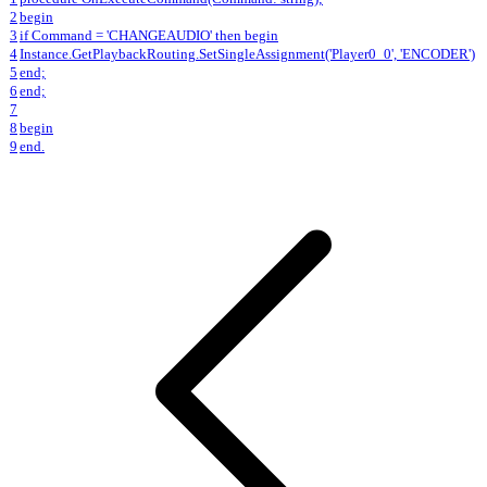
2
begin
3
if Command = 'CHANGEAUDIO' then begin
4
Instance.GetPlaybackRouting.SetSingleAssignment('Player0_0', 'ENCODER')
5
end;
6
end;
7
8
begin
9
end.