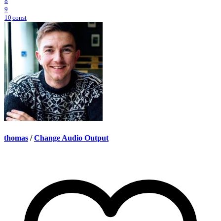
8
9
10
const
thomas
/
Change Audio Output