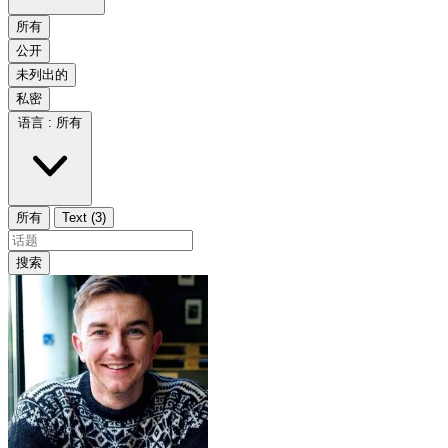
所有
公开
未列出的
私密
语言 :
所有
所有
Text (3)
搜索