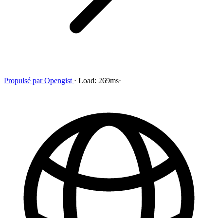
Propulsé par
Opengist
⋅
Load:
269ms
⋅