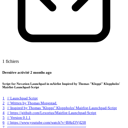
1 fichiers
Dernière activité
2 months ago
Script for Novation Launchpad in mAirlist Inspired by Thomas "Kloppi" Kloppholzs'
Mairlist-Launchpad-Script
1
// Launchpad Script
2
// Written by Thomas Mongstad.
3
// Inspired by Thomas "Kloppi" Kloppholzs' Mairlist-Launchpad-Script
4
// https://github.com/Lexorius/Mairlist-Launchpad-Script
5
// Version 0.1.1
6
// https://www.youtube.com/watch?v=BHzI3VjI2l8
7
/////////////////////////////////////////////////////////////////////