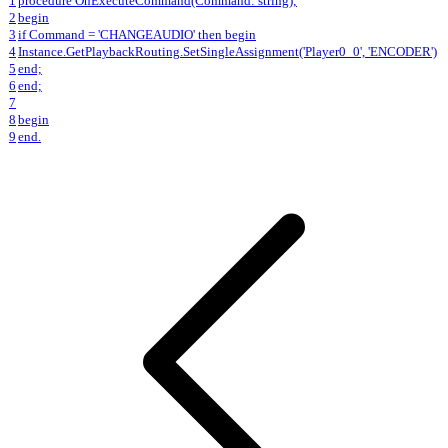
1
procedure OnExecuteCommand(Command: string);
2
begin
3
if Command = 'CHANGEAUDIO' then begin
4
Instance.GetPlaybackRouting.SetSingleAssignment('Player0_0', 'ENCODER')
5
end;
6
end;
7
8
begin
9
end.