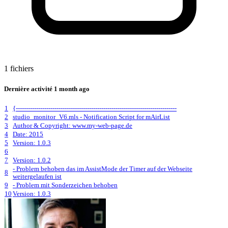
1 fichiers
Dernière activité
1 month ago
1
{-------------------------------------------------------------------------------
2
studio_monitor_V6.mls - Notification Script for mAirList
3
Author & Copyright: www.my-web-page.de
4
Date: 2015
5
Version: 1.0.3
6
7
Version: 1.0.2
- Problem behoben das im AssistMode der Timer auf der Webseite
8
weitergelaufen ist
9
- Problem mit Sonderzeichen behoben
10
Version: 1.0.3