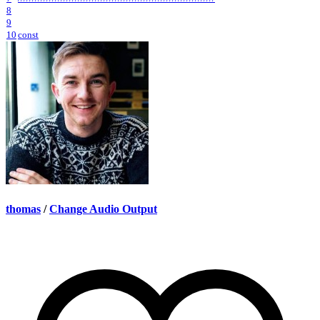
8
9
10
const
thomas
/
Change Audio Output