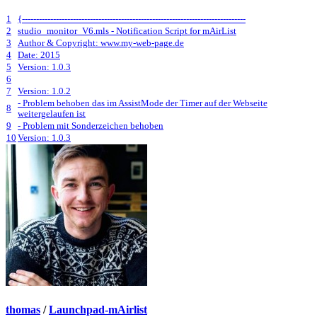
1
{-------------------------------------------------------------------------------
2
studio_monitor_V6.mls - Notification Script for mAirList
3
Author & Copyright: www.my-web-page.de
4
Date: 2015
5
Version: 1.0.3
6
7
Version: 1.0.2
- Problem behoben das im AssistMode der Timer auf der Webseite
8
weitergelaufen ist
9
- Problem mit Sonderzeichen behoben
10
Version: 1.0.3
thomas
/
Launchpad-mAirlist