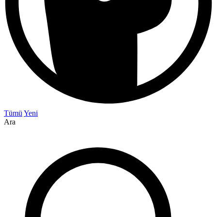
Tümü
Yeni
Ara