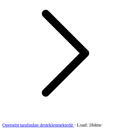
Opengist
tarafından desteklenmektedir
⋅
Load:
184ms
⋅