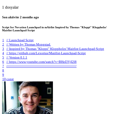
1 dosyalar
Son aktivite
2 months ago
Script for Novation Launchpad in mAirlist Inspired by Thomas "Kloppi" Kloppholzs'
Mairlist-Launchpad-Script
1
// Launchpad Script
2
// Written by Thomas Mongstad.
3
// Inspired by Thomas "Kloppi" Kloppholzs' Mairlist-Launchpad-Script
4
// https://github.com/Lexorius/Mairlist-Launchpad-Script
5
// Version 0.1.1
6
// https://www.youtube.com/watch?v=BHzI3VjI2l8
7
/////////////////////////////////////////////////////////////////////
8
9
10
const