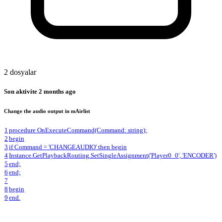
2 dosyalar
Son aktivite
2 months ago
Change the audio output in mAirlist
1
procedure OnExecuteCommand(Command: string);
2
begin
3
if Command = 'CHANGEAUDIO' then begin
4
Instance.GetPlaybackRouting.SetSingleAssignment('Player0_0', 'ENCODER')
5
end;
6
end;
7
8
begin
9
end.